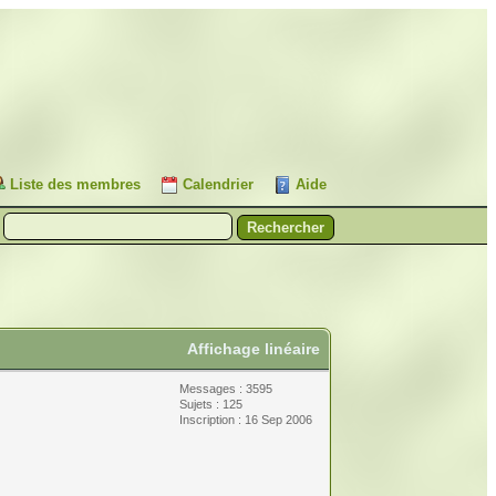
Liste des membres
Calendrier
Aide
Affichage linéaire
Messages : 3595
Sujets : 125
Inscription : 16 Sep 2006