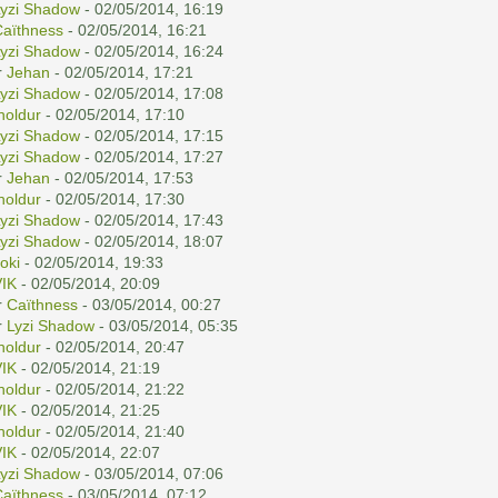
Lyzi Shadow
- 02/05/2014, 16:19
Caïthness
- 02/05/2014, 16:21
Lyzi Shadow
- 02/05/2014, 16:24
r
Jehan
- 02/05/2014, 17:21
Lyzi Shadow
- 02/05/2014, 17:08
holdur
- 02/05/2014, 17:10
Lyzi Shadow
- 02/05/2014, 17:15
Lyzi Shadow
- 02/05/2014, 17:27
r
Jehan
- 02/05/2014, 17:53
holdur
- 02/05/2014, 17:30
Lyzi Shadow
- 02/05/2014, 17:43
Lyzi Shadow
- 02/05/2014, 18:07
oki
- 02/05/2014, 19:33
VIK
- 02/05/2014, 20:09
r
Caïthness
- 03/05/2014, 00:27
r
Lyzi Shadow
- 03/05/2014, 05:35
holdur
- 02/05/2014, 20:47
VIK
- 02/05/2014, 21:19
holdur
- 02/05/2014, 21:22
VIK
- 02/05/2014, 21:25
holdur
- 02/05/2014, 21:40
VIK
- 02/05/2014, 22:07
Lyzi Shadow
- 03/05/2014, 07:06
Caïthness
- 03/05/2014, 07:12