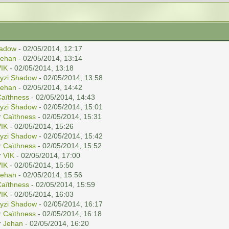
hadow
- 02/05/2014, 12:17
Jehan
- 02/05/2014, 13:14
VIK
- 02/05/2014, 13:18
Lyzi Shadow
- 02/05/2014, 13:58
Jehan
- 02/05/2014, 14:42
Caïthness
- 02/05/2014, 14:43
Lyzi Shadow
- 02/05/2014, 15:01
r
Caïthness
- 02/05/2014, 15:31
VIK
- 02/05/2014, 15:26
Lyzi Shadow
- 02/05/2014, 15:42
r
Caïthness
- 02/05/2014, 15:52
r
VIK
- 02/05/2014, 17:00
VIK
- 02/05/2014, 15:50
Jehan
- 02/05/2014, 15:56
Caïthness
- 02/05/2014, 15:59
VIK
- 02/05/2014, 16:03
Lyzi Shadow
- 02/05/2014, 16:17
r
Caïthness
- 02/05/2014, 16:18
r
Jehan
- 02/05/2014, 16:20