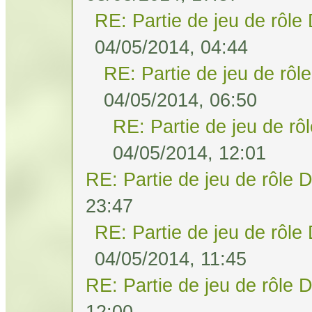
RE: Partie de jeu de rôle
04/05/2014, 04:44
RE: Partie de jeu de rôl
04/05/2014, 06:50
RE: Partie de jeu de rô
04/05/2014, 12:01
RE: Partie de jeu de rôle 
23:47
RE: Partie de jeu de rôle
04/05/2014, 11:45
RE: Partie de jeu de rôle 
12:00