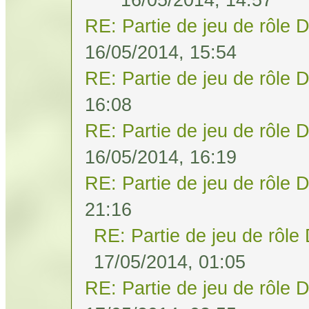
RE: Partie de jeu de rôle 
16/05/2014, 15:54
RE: Partie de jeu de rôle 
16:08
RE: Partie de jeu de rôle 
16/05/2014, 16:19
RE: Partie de jeu de rôle 
21:16
RE: Partie de jeu de rôle
17/05/2014, 01:05
RE: Partie de jeu de rôle 