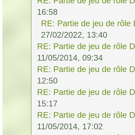
RE: Partie de jeu de rôle 
16:58
RE: Partie de jeu de rôle
27/02/2022, 13:40
RE: Partie de jeu de rôle 
11/05/2014, 09:34
RE: Partie de jeu de rôle 
12:50
RE: Partie de jeu de rôle 
15:17
RE: Partie de jeu de rôle 
11/05/2014, 17:02