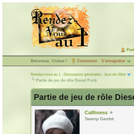
Port
Bienvenue, Visiteur !
Connexion
S’enregistrer
Rendez-vous au 1
›
Discussions générales
›
Jeux de rôles
Partie de jeu de rôle Diesel Punk
Partie de jeu de rôle Die
Caïthness
Swamp Gambit