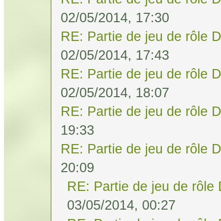
02/05/2014, 17:30
RE: Partie de jeu de rôle 
02/05/2014, 17:43
RE: Partie de jeu de rôle 
02/05/2014, 18:07
RE: Partie de jeu de rôle 
19:33
RE: Partie de jeu de rôle 
20:09
RE: Partie de jeu de rôle
03/05/2014, 00:27