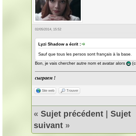
02/05/2014, 15:52
Lyzi Shadow a écrit :
Sauf que tous les persos sont français à la base.
Bon, je vais chercher autre nom et avatar alors
(c
сыграем !
Site web
Trouver
«
Sujet précédent
|
Sujet
suivant
»