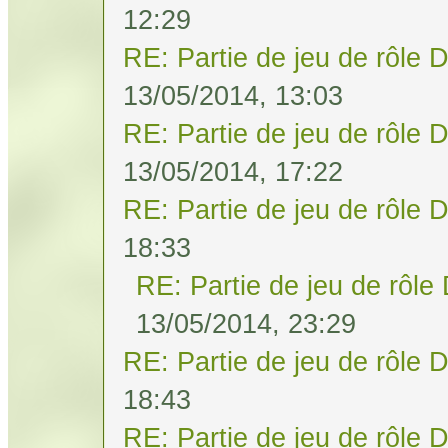
12:29
RE: Partie de jeu de rôle 
13/05/2014, 13:03
RE: Partie de jeu de rôle 
13/05/2014, 17:22
RE: Partie de jeu de rôle 
18:33
RE: Partie de jeu de rôle
13/05/2014, 23:29
RE: Partie de jeu de rôle 
18:43
RE: Partie de jeu de rôle 