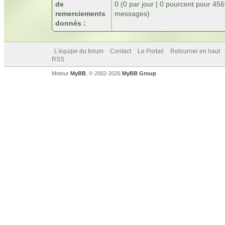
de
0 (0 par jour | 0 pourcent pour 45
remerciements
messages)
donnés :
L’équipe du forum
Contact
Le Portail
Retourner en haut
RSS
Moteur
MyBB
, © 2002-2026
MyBB Group
.