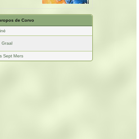
 propos de Corvo
iné
 Graal
es Sept Mers