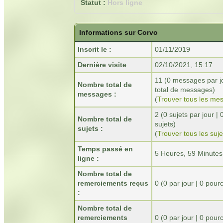
Statut :
Hors ligne
Informations sur Corvo
Inscrit le :
01/11/2019
Dernière visite
02/10/2021, 15:17
11 (0 messages par j
Nombre total de
total de messages)
messages :
(
Trouver tous les me
2 (0 sujets par jour 
Nombre total de
sujets)
sujets :
(
Trouver tous les suje
Temps passé en
5 Heures, 59 Minutes
ligne :
Nombre total de
remerciements reçus
0
(0 par jour | 0 pou
:
Nombre total de
remerciements
0 (0 par jour | 0 po