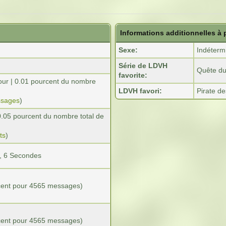
Informations additionnelles à
Sexe:
Indéterm
Série de LDVH
Quête du
favorite:
our | 0.01 pourcent du nombre
LDVH favori:
Pirate d
ssages
)
| 0.05 pourcent du nombre total de
ts
)
, 6 Secondes
rcent pour 4565 messages)
urcent pour 4565 messages)