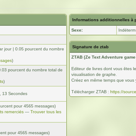
Informations additionnelles à 
Sexe:
Indéterm
Signature de ztab
r jour | 0.05 pourcent du nombre
ZTAB (Ze Text Adventure game 
ssages
)
Editeur de livres dont vous êtes l
| 0.03 pourcent du nombre total de
visualisation de graphe.
Créez en même temps que vous y j
ts
)
Télécharger ZTAB :
https://sourc
s, 13 Secondes
pourcent pour 4565 messages)
ets remerciés
—
Trouver tous les
urcent pour 4565 messages)