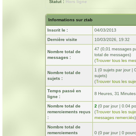
Statut :
Hors ligne
Informations sur ztab
Inscrit le :
04/03/2013
Dernière visite
10/03/2026, 19:32
47 (0,01 messages pa
Nombre total de
total de messages)
messages :
(
Trouver tous les me
1 (0 sujets par jour 
Nombre total de
sujets)
sujets :
(
Trouver tous les suje
Temps passé en
8 Heures, 31 Minute
ligne :
Nombre total de
2
(0 par jour | 0.04 
remerciements reçus
(
Trouver tous les suj
:
messages remerciés
)
Nombre total de
remerciements
0 (0 par jour | 0 po