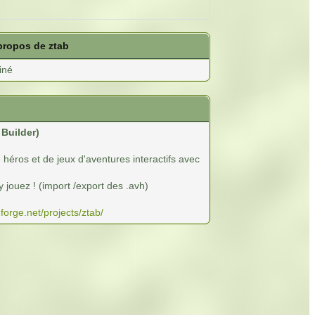
propos de ztab
iné
Builder)
e héros et de jeux d'aventures interactifs avec
ouez ! (import /export des .avh)
eforge.net/projects/ztab/