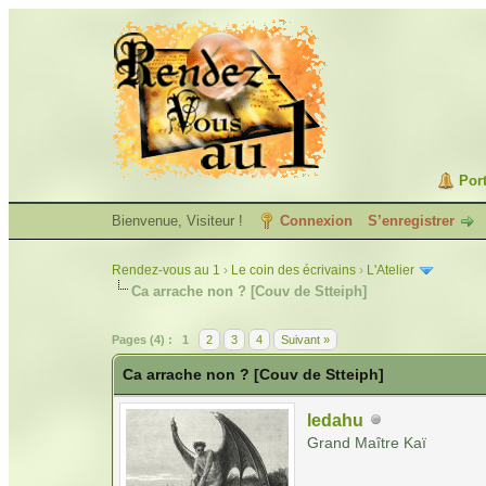
Port
Bienvenue, Visiteur !
Connexion
S’enregistrer
Rendez-vous au 1
›
Le coin des écrivains
›
L'Atelier
Ca arrache non ? [Couv de Stteiph]
Pages (4) :
1
2
3
4
Suivant »
Ca arrache non ? [Couv de Stteiph]
ledahu
Grand Maître Kaï