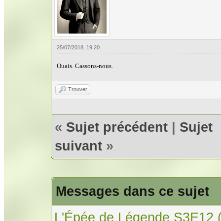
25/07/2018, 19:20
Ouais. Cassons-nous.
Trouver
«
Sujet précédent
|
Sujet
suivant
»
Messages dans ce sujet
L'Épée de Légende S3E12 (