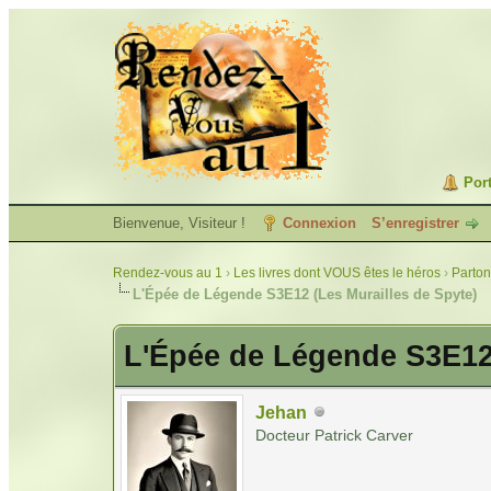
Port
Bienvenue, Visiteur !
Connexion
S’enregistrer
Rendez-vous au 1
›
Les livres dont VOUS êtes le héros
›
Parton
L'Épée de Légende S3E12 (Les Murailles de Spyte)
L'Épée de Légende S3E12 
Jehan
Docteur Patrick Carver