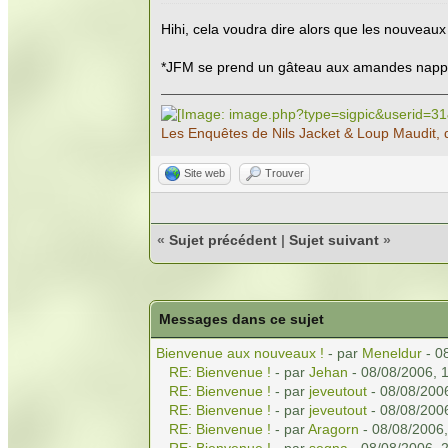
Hihi, cela voudra dire alors que les nouveau
*JFM se prend un gâteau aux amandes nappé 
Les Enquêtes de Nils Jacket & Loup Maudit, 
Site web
Trouver
«
Sujet précédent
|
Sujet suivant
»
Messages dans ce sujet
Bienvenue aux nouveaux !
- par
Meneldur
- 0
RE: Bienvenue !
- par
Jehan
- 08/08/2006, 
RE: Bienvenue !
- par
jeveutout
- 08/08/200
RE: Bienvenue !
- par
jeveutout
- 08/08/200
RE: Bienvenue !
- par
Aragorn
- 08/08/2006,
RE: Bienvenue !
- par
segna
- 08/08/2006, 