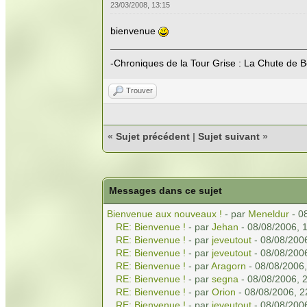
23/03/2008, 13:15
bienvenue
-Chroniques de la Tour Grise : La Chute de B
Trouver
«
Sujet précédent
|
Sujet suivant
»
Messages dans ce sujet
Bienvenue aux nouveaux !
- par
Meneldur
- 0
RE: Bienvenue !
- par
Jehan
- 08/08/2006, 
RE: Bienvenue !
- par
jeveutout
- 08/08/200
RE: Bienvenue !
- par
jeveutout
- 08/08/200
RE: Bienvenue !
- par
Aragorn
- 08/08/2006,
RE: Bienvenue !
- par
segna
- 08/08/2006, 
RE: Bienvenue !
- par
Orion
- 08/08/2006, 2
RE: Bienvenue !
- par
jeveutout
- 08/08/200