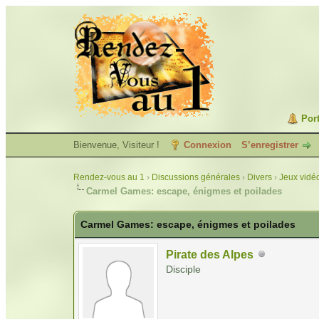
Port
Bienvenue, Visiteur !
Connexion
S’enregistrer
Rendez-vous au 1
›
Discussions générales
›
Divers
›
Jeux vidé
Carmel Games: escape, énigmes et poilades
Carmel Games: escape, énigmes et poilades
Pirate des Alpes
Disciple