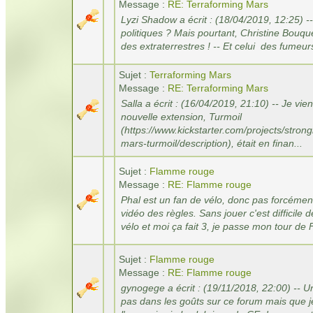
Message :
RE: Terraforming Mars
Lyzi Shadow a écrit : (18/04/2019, 12:25) --
politiques ? Mais pourtant, Christine Bouque
des extraterrestres ! -- Et celui des fumeur
Sujet :
Terraforming Mars
Message :
RE: Terraforming Mars
Salla a écrit : (16/04/2019, 21:10) -- Je vie
nouvelle extension, Turmoil
(https://www.kickstarter.com/projects/stro
mars-turmoil/description), était en finan...
Sujet :
Flamme rouge
Message :
RE: Flamme rouge
Phal est un fan de vélo, donc pas forcément 
vidéo des règles. Sans jouer c'est difficile 
vélo et moi ça fait 3, je passe mon tour de 
Sujet :
Flamme rouge
Message :
RE: Flamme rouge
gynogege a écrit : (19/11/2018, 22:00) -- Un
pas dans les goûts sur ce forum mais que j