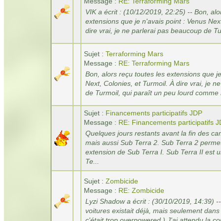
Message :
RE: Terraforming Mars
VIK a écrit : (10/12/2019, 22:25) -- Bon, alo
extensions que je n'avais point : Venus Next
dire vrai, je ne parlerai pas beaucoup de Tur
Sujet :
Terraforming Mars
Message :
RE: Terraforming Mars
Bon, alors reçu toutes les extensions que je
Next, Colonies, et Turmoil. À dire vrai, je 
de Turmoil, qui paraît un peu lourd comme m
Sujet :
Financements participatifs JDP
Message :
RE: Financements participatifs 
Quelques jours restants avant la fin des 
mais aussi Sub Terra 2. Sub Terra 2 permet
extension de Sub Terra I. Sub Terra II est u
Te...
Sujet :
Zombicide
Message :
RE: Zombicide
Lyzi Shadow a écrit : (30/10/2019, 14:39) -
voitures existait déjà, mais seulement dans 
c'était trop overpowered ) J'ai attendu la co