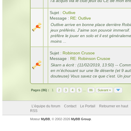
l'a acquis via le club jeux du CE de mon entr
Sujet :
Outlive
Message :
RE: Outlive
Outlive arrive en bonne place derrière Ro
jeux préférés. J'aime son pouvoir immersif
préfère le jouer en solo et il est généralem
moins ...
Sujet :
Robinson Crusoe
Message :
RE: Robinson Crusoe
Skarn a écrit : (11/02/2019, 13:50) -- Comm
en m'échouant sur une île déserte (et 9 aut
douteuse) Vous savez ce que c'est. Un jour 
Pages (86) :
1
2
3
4
5
…
86
Suivant »
L’équipe du forum
Contact
Le Portail
Retourner en haut
RSS
Moteur
MyBB
, © 2002-2026
MyBB Group
.