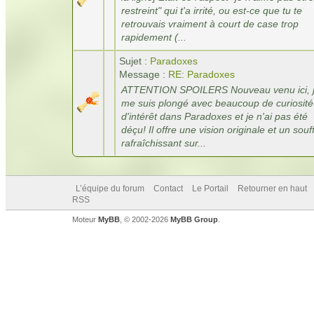
restreint" qui t'a irrité, ou est-ce que tu te
retrouvais vraiment à court de case trop
rapidement (...
Sujet :
Paradoxes
Message :
RE: Paradoxes
ATTENTION SPOILERS Nouveau venu ici, 
me suis plongé avec beaucoup de curiosité
d'intérêt dans Paradoxes et je n'ai pas été
déçu! Il offre une vision originale et un souf
rafraîchissant sur...
L’équipe du forum
Contact
Le Portail
Retourner en haut
RSS
Moteur
MyBB
, © 2002-2026
MyBB Group
.