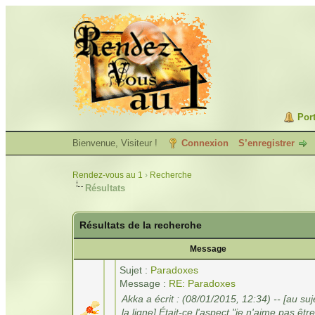
Port
Bienvenue, Visiteur !
Connexion
S’enregistrer
Rendez-vous au 1
›
Recherche
Résultats
Résultats de la recherche
Message
Sujet :
Paradoxes
Message :
RE: Paradoxes
Akka a écrit : (08/01/2015, 12:34) -- [au suj
la ligne] Était-ce l'aspect "je n'aime pas être