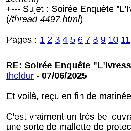
+--- Sujet : Soirée Enquête "L'
(
/thread-4497.html
)
Pages :
1
2
3
4
5
6
7
8
9
10
11
RE: Soirée Enquête "L'Ivress
tholdur
-
07/06/2025
Et voilà, reçu en fin de matinée
C'est vraiment un très bel ouv
une sorte de mallette de protec