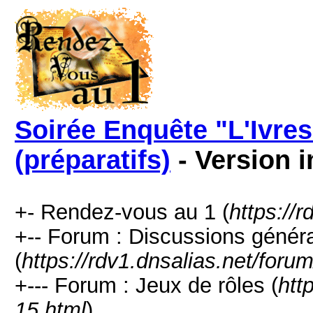
Soirée Enquête "L'Ivre
(préparatifs)
- Version 
+- Rendez-vous au 1 (
https://
+-- Forum : Discussions génér
(
https://rdv1.dnsalias.net/foru
+--- Forum : Jeux de rôles (
htt
15.html
)