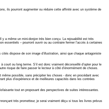
ons, ils pourront augmenter ou réduire cette affinité avec un système de
Il y a même un mini-donjon très bien conçu. La rejouabilité est très
non essentiels – pourront ouvrir ou au contraire fermer l’accès à certaines
 cités dispose de son image d’illustration, ainsi que chaque antagoniste
à court ou long terme. S’il est donc vraiment déconseillé d’opter pour le
l’autre risque de faire passer le lecteur à côté d’énormément de choses.
est même possible, sans précipiter les choses - donc en procédant avec
érant plus d’expérience et de meilleures capacités dans les contrées
isfaisante tout en proposant des perspectives de suites intéressantes.
nnonçant très prometteur, je serai vraiment déçu si tous les livres prévus