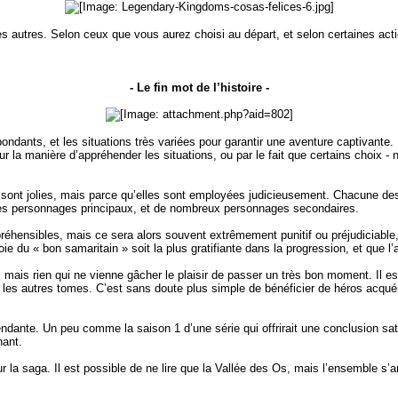
 autres. Selon ceux que vous aurez choisi au départ, et selon certaines acti
- Le fin mot de l’histoire -
bondants, et les situations très variées pour garantir une aventure captivante. 
r la manière d’appréhender les situations, ou par le fait que certains choix - 
s sont jolies, mais parce qu’elles sont employées judicieusement. Chacune des
s les personnages principaux, et de nombreux personnages secondaires.
éhensibles, mais ce sera alors souvent extrêmement punitif ou préjudiciable, 
oie du « bon samaritain » soit la plus gratifiante dans la progression, et que 
é, mais rien qui ne vienne gâcher le plaisir de passer un très bon moment. Il 
ire les autres tomes. C’est sans doute plus simple de bénéficier de héros acqu
dante. Un peu comme la saison 1 d’une série qui offrirait une conclusion sat
nant.
 la saga. Il est possible de ne lire que la Vallée des Os, mais l’ensemble s’a