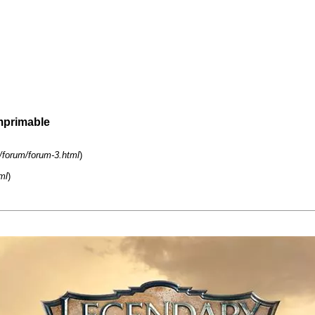
mprimable
t/forum/forum-3.html
)
ml
)