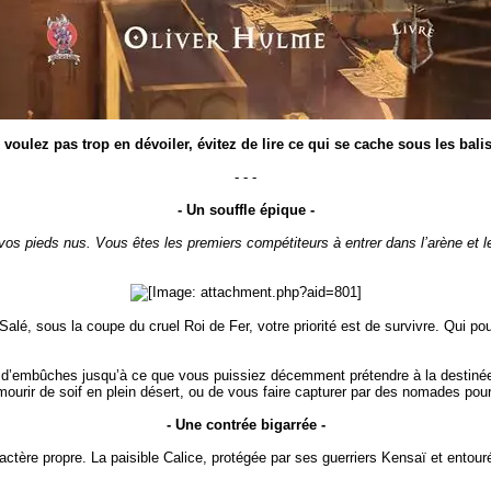
 voulez pas trop en dévoiler, évitez de lire ce qui se cache sous les balis
- - -
- Un souffle épique -
vos pieds nus. Vous êtes les premiers compétiteurs à entrer dans l’arène et l
é, sous la coupe du cruel Roi de Fer, votre priorité est de survivre. Qui pour
’embûches jusqu’à ce que vous puissiez décemment prétendre à la destinée g
mourir de soif en plein désert, ou de vous faire capturer par des nomades pour
- Une contrée bigarrée -
ctère propre. La paisible Calice, protégée par ses guerriers Kensaï et entouré