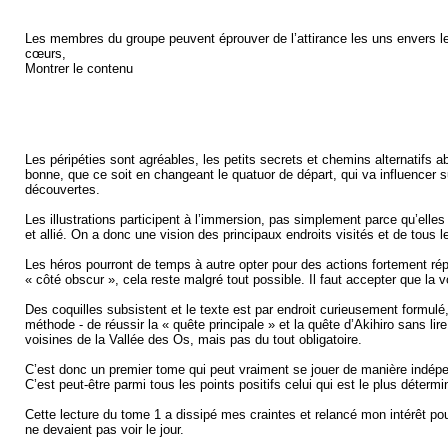
Les membres du groupe peuvent éprouver de l’attirance les uns envers les
cœurs,
Montrer le contenu
Les péripéties sont agréables, les petits secrets et chemins alternatifs a
bonne, que ce soit en changeant le quatuor de départ, qui va influencer su
découvertes.
Les illustrations participent à l’immersion, pas simplement parce qu’elle
et allié. On a donc une vision des principaux endroits visités et de tou
Les héros pourront de temps à autre opter pour des actions fortement répr
« côté obscur », cela reste malgré tout possible. Il faut accepter que la v
Des coquilles subsistent et le texte est par endroit curieusement formul
méthode - de réussir la « quête principale » et la quête d’Akihiro sans l
voisines de la Vallée des Os, mais pas du tout obligatoire.
C’est donc un premier tome qui peut vraiment se jouer de manière indépen
C’est peut-être parmi tous les points positifs celui qui est le plus détermi
Cette lecture du tome 1 a dissipé mes craintes et relancé mon intérêt pour
ne devaient pas voir le jour.