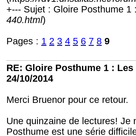
+--- Sujet : Gloire Posthume 1
440.html
)
Pages :
1
2
3
4
5
6
7
8
9
RE: Gloire Posthume 1 : Le
24/10/2014
Merci Bruenor pour ce retour.
Une quinzaine de lectures! Je 
Posthume est une série difficil