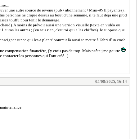
nie...
t trouver une autre source de revenu (pub / abonnement / Mini-AVH payantes)...
lus personne ne clique dessus au bout d'une semaine, il te faut déjà une prod
ssez touffu pour tenir le demarrage.
 chaud). A moins de prévoir aussi une version visuelle (texte en vidéo ou
ros les autres ; j'en sais rien, c'est toi qui a les chiffres). Je suppose que
nseigner sur ce qui les a planté pourrait là aussi te mettre à l'abri d'un crash.
ne compensation financière, j'y crois pas de trop. Mais p'tête j'me gourre
 contacter les personnes qui l'ont créé...)
05/08/2025, 16:14
a maintenance.