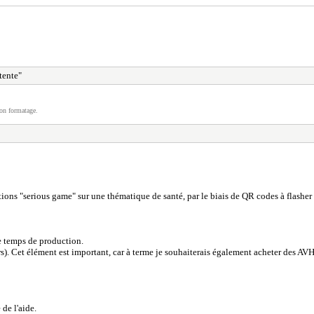
tente"
on formatage.
ns "serious game" sur une thématique de santé, par le biais de QR codes à flasher (p
le temps de production.
urs). Cet élément est important, car à terme je souhaiterais également acheter des AVH 
 de l'aide.