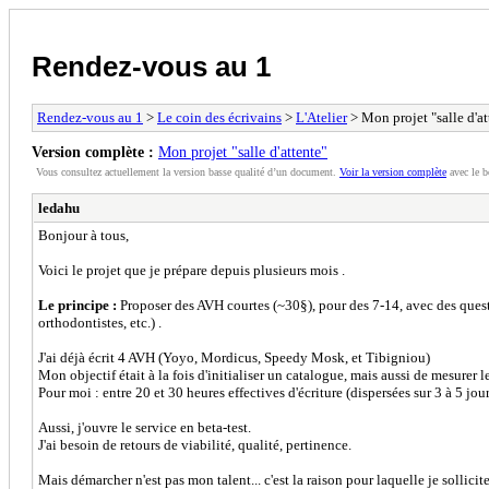
Rendez-vous au 1
Rendez-vous au 1
>
Le coin des écrivains
>
L'Atelier
> Mon projet "salle d'at
Version complète :
Mon projet "salle d'attente"
Vous consultez actuellement la version basse qualité d’un document.
Voir la version complète
avec le b
ledahu
Bonjour à tous,
Voici le projet que je prépare depuis plusieurs mois .
Le principe :
Proposer des AVH courtes (~30§), pour des 7-14, avec des questio
orthodontistes, etc.) .
J'ai déjà écrit 4 AVH (Yoyo, Mordicus, Speedy Mosk, et Tibigniou)
Mon objectif était à la fois d'initialiser un catalogue, mais aussi de mesurer 
Pour moi : entre 20 et 30 heures effectives d'écriture (dispersées sur 3 à 5 jo
Aussi, j'ouvre le service en beta-test.
J'ai besoin de retours de viabilité, qualité, pertinence.
Mais démarcher n'est pas mon talent... c'est la raison pour laquelle je sollicite