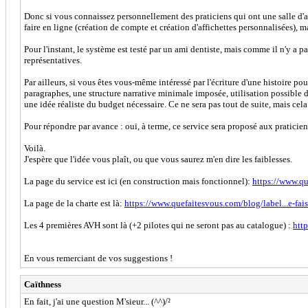
Donc si vous connaissez personnellement des praticiens qui ont une salle d'att
faire en ligne (création de compte et création d'affichettes personnalisées), 
Pour l'instant, le système est testé par un ami dentiste, mais comme il n'y a pa
représentatives.
Par ailleurs, si vous êtes vous-même intéressé par l'écriture d'une histoire p
paragraphes, une structure narrative minimale imposée, utilisation possible d'
une idée réaliste du budget nécessaire. Ce ne sera pas tout de suite, mais cela 
Pour répondre par avance : oui, à terme, ce service sera proposé aux pratici
Voilà.
J'espère que l'idée vous plaît, ou que vous saurez m'en dire les faiblesses.
La page du service est ici (en construction mais fonctionnel):
https://www.qu
La page de la charte est là:
https://www.quefaitesvous.com/blog/label...e-fais
Les 4 premières AVH sont là (+2 pilotes qui ne seront pas au catalogue) :
htt
En vous remerciant de vos suggestions !
Caïthness
En fait, j'ai une question M'sieur... (^^)/²