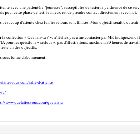
ente avec une patientèle "jeunesse", susceptibles de tester la pertinence de ce servi
mais pour cette phase de test, le mieux est de prendre contact directement avec moi.
s beaucoup d'attente chez lui, les retours sont limités. Mon objectif serait d'obtenir 
our la collection « Que fais-tu ? », n'hésitez pas à me contacter par MP. Indiquez-moi
IA pour les questions « serious », pas d'illustrations, maximum 30 heures de travail e
reste un des objectifs.
ens sous forme d'abonnement.
efaitesvous.com/salle-d-attente
-tu/
ps://www.quefaitesvous.com/quefaistu