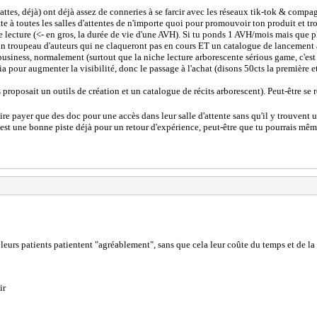
ttes, déjà) ont déjà assez de conneries à se farcir avec les réseaux tik-tok & compag
cette à toutes les salles d'attentes de n'importe quoi pour promouvoir ton produit e
e lecture (<- en gros, la durée de vie d'une AVH). Si tu ponds 1 AVH/mois mais que p
un troupeau d'auteurs qui ne claqueront pas en cours ET un catalogue de lancement a
business, normalement (surtout que la niche lecture arborescente sérious game, c'est
ur augmenter la visibilité, donc le passage à l'achat (disons 50cts la première et 1 eu
 proposait un outils de création et un catalogue de récits arborescent). Peut-être se re
re payer que des doc pour une accès dans leur salle d'attente sans qu'il y trouvent u
 c'est une bonne piste déjà pour un retour d'expérience, peut-être que tu pourrais même
leurs patients patientent "agréablement", sans que cela leur coûte du temps et de l
ir