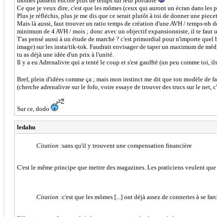
mômes passent encore plus de temps sur leur portable
Ce que je veux dire, c'est que les mômes (ceux qui auront un écran dans les pa
Plus je réfléchis, plus je me dis que ce serait plutôt à toi de donner une pie
Mais là aussi, faut trouver un ratio temps de création d'une AVH / temps-nb d
minimum de 4 AVH / mois ; donc avec un objectif expansionniste, il te faut 
T'as pensé aussi à un étude de marché ? c'est primordial pour n'importe quel 
image) sur les insta/tik-tok. Faudrait envisager de taper un maximum de média po
tu as déjà une idée d'un prix à l'unité.
Il y a eu Adrenalivre qui a tenté le coup et s'est gauffré (un peu comme toi, ils
Bref, plein d'idées comme ça ; mais mon instinct me dit que ton modèle de fai
(cherche adrenalivre sur le fofo, voire essaye de trouver des trucs sur le net,
Sur ce, dodo
ledahu
Citation :
sans qu'il y trouvent une compensation financière
C'est le même principe que mettre des magazines. Les praticiens veulent que 
Citation :
c'est que les mômes [...] ont déjà assez de conneries à se farc