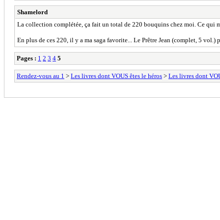
Shamelord
La collection complétée, ça fait un total de 220 bouquins chez moi. Ce qui m'in
En plus de ces 220, il y a ma saga favorite... Le Prêtre Jean (complet, 5 vol.
Pages :
1
2
3
4
5
Rendez-vous au 1
>
Les livres dont VOUS êtes le héros
>
Les livres dont VOU