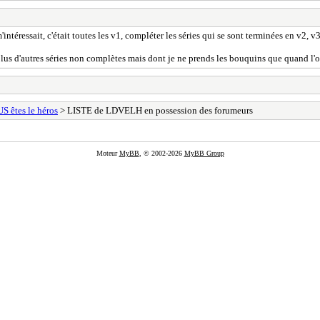
téressait, c'était toutes les v1, compléter les séries qui se sont terminées en v2, v
) plus d'autres séries non complètes mais dont je ne prends les bouquins que quand l'
S êtes le héros
> LISTE de LDVELH en possession des forumeurs
Moteur
MyBB
, © 2002-2026
MyBB Group