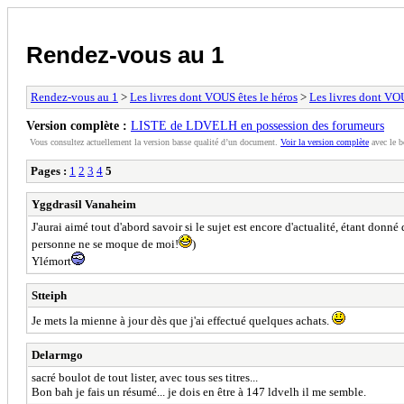
Rendez-vous au 1
Rendez-vous au 1
>
Les livres dont VOUS êtes le héros
>
Les livres dont VOU
Version complète :
LISTE de LDVELH en possession des forumeurs
Vous consultez actuellement la version basse qualité d’un document.
Voir la version complète
avec le b
Pages :
1
2
3
4
5
Yggdrasil Vanaheim
J'aurai aimé tout d'abord savoir si le sujet est encore d'actualité, étant donné 
personne ne se moque de moi!
)
Ylémort
Stteiph
Je mets la mienne à jour dès que j'ai effectué quelques achats.
Delarmgo
sacré boulot de tout lister, avec tous ses titres...
Bon bah je fais un résumé... je dois en être à 147 ldvelh il me semble.