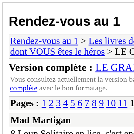
Rendez-vous au 1
Rendez-vous au 1
>
Les livres 
dont VOUS êtes le héros
> LE 
Version complète :
LE GRA
Vous consultez actuellement la version 
complète
avec le bon formatage.
Pages :
1
2
3
4
5
6
7
8
9
10
11
Mad Martigan
8 Loup Solitaire en lice, c'est en