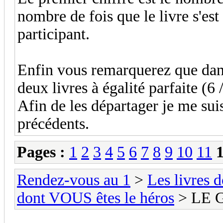
nombre de fois que le livre s'es
participant.
Enfin vous remarquerez que dans 
deux livres à égalité parfaite (6 /
Afin de les départager je me suis
précédents.
Pages :
1
2
3
4
5
6
7
8
9
10
11
Rendez-vous au 1
>
Les livres 
dont VOUS êtes le héros
> LE 