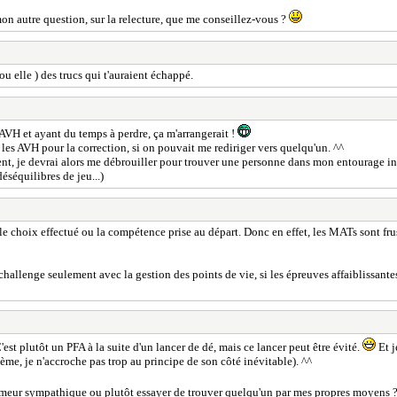
on autre question, sur la relecture, que me conseillez-vous ?
 ou elle ) des trucs qui t'auraient échappé.
d'AVH et ayant du temps à perdre, ça m'arrangerait !
e les AVH pour la correction, si on pouvait me rediriger vers quelqu'un. ^^
ent, je devrai alors me débrouiller pour trouver une personne dans mon entourage i
séquilibres de jeu...)
 le choix effectué ou la compétence prise au départ. Donc en effet, les MATs sont fr
allenge seulement avec la gestion des points de vie, si les épreuves affaiblissantes 
est plutôt un PFA à la suite d'un lancer de dé, mais ce lancer peut être évité.
Et j
tème, je n'accroche pas trop au principe de son côté inévitable). ^^
forumeur sympathique ou plutôt essayer de trouver quelqu'un par mes propres moyens 