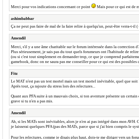
Merci pour vos indications concernant ce point
Mais pour ce qui est de m
ashimbabbar
Ça ne peut pas faire de mal de la faire relire à quelqu'un, peut-être verra-t-il (
Amendil
Merci, s'il y a une âme charitable sur le forum intéressée dans la correction 
Plus sérieusement, je sais pas du tout quels forumeurs ont l'habitude de relir
(ou si c'est tout simplement en demander trop, ce que je comprend parfaitem
gamebook, donc on ne saura pas me conseiller pour ce qui est des possibles dé
Fitz
Le MAT n'est pas un test mortel mais un test mortel inévitable, quel que soit
Après tout, ça rajoute du stress lors des relectures...
Quant aux PFA suite à un mauvais choix, si ton aventure présente un certain ch
grave si tu n'en a pas mis.
Amendil
Ah, si les MATs sont inévitables, alors je n'en ai pas intégré dans mon AVH. C'
je laisserai quelques PFA (pas des MATs, parce que si j'ai bien compris le sys
Pour les relectures, comme je disais plus haut, dois-je me diriger vers un 