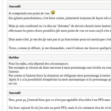
Amendil
Je comprends ton point de vue.
(les géants parachutistes, c'est bien connu, pimentent toujours de façon très 
Mais je suis confronté on va dire au "dilemne" de devoir choisir entre insére
effectuant les pires choix possibles (de mon point de vue en tout cas) il s'e
D'un autre côté, je me dis (je sais pas si ça fonctionne pour toi aussi) que c'e
Tiens, comme je débute, je me demandais, vaut-il mieux me trouver quelqu'un p
tholdur
Pour les mâts, cela dépend des circonstances.
Par exemple je choisis de faire traverser à mon personnage une rivière en crue
l'auteur.
Par contre si l'auteur force la situation en obligeant mon personnage à entrer d
Après il y a la possibilité d'empêcher la mort automatique si le personnage p
en vie.
Amendil
Non, pour ça, j'entend bien que ce n'est pas agréable d'accéder à un PFA sans q
J'ai donc rajouté là où j'en suis un petit PFA, mais il n'a vraiment rien de vi