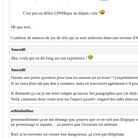
C'est pas un délire LDVHique au départ, cela ?
Oh que non...
Combien de séances de jeu de rôle qui se sont achevées dans une taverne d'Al
Amendil
Aha, voilà qui en dit long sur ton expérience !
Amendil
J'aurais une petite question pour tous les auteurs (et lecteurs ^^) expérimen
Je ne veux bien sûr pas dire à outrance, mais en rencontrer agrémente-t-il po
Je demande ça car je me rend compte qu'aucun des paragraphes que j'ai déjà ré
Voilà, j'aimerais donc votre avis sur l'aspect positif / négatif des mâts dans 
ashimbabbar
personnellement ça ne me dérange pas, pourvu que ce ne soit pas illogique ou
un personnage et repartir… ça prouve que l'aventure est sérieuse…
Bref, si la traversée est censée être dangereuse, ça n'est pas illégitime.