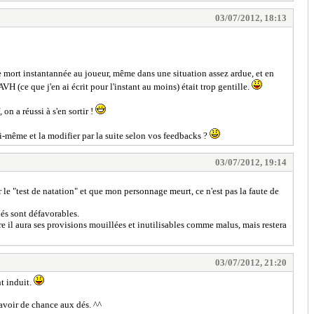
03/07/2012, 18:13
de mort instantannée au joueur, même dans une situation assez ardue, et en
 (ce que j'en ai écrit pour l'instant au moins) était trop gentille.
on a réussi à s'en sortir !
oi-même et la modifier par la suite selon vos feedbacks ?
03/07/2012, 19:14
 le "test de natation" et que mon personnage meurt, ce n'est pas la faute de
 dés sont défavorables.
e il aura ses provisions mouillées et inutilisables comme malus, mais restera
03/07/2012, 21:20
nt induit.
 avoir de chance aux dés. ^^