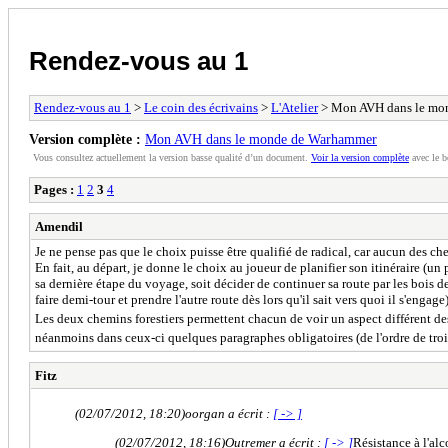
Rendez-vous au 1
Rendez-vous au 1
>
Le coin des écrivains
>
L'Atelier
> Mon AVH dans le mo
Version complète :
Mon AVH dans le monde de Warhammer
Vous consultez actuellement la version basse qualité d’un document.
Voir la version complète
avec le b
Pages :
1
2
3
4
Amendil
Je ne pense pas que le choix puisse être qualifié de radical, car aucun des c
En fait, au départ, je donne le choix au joueur de planifier son itinéraire (un 
sa dernière étape du voyage, soit décider de continuer sa route par les bois 
faire demi-tour et prendre l'autre route dès lors qu'il sait vers quoi il s'engage)
Les deux chemins forestiers permettent chacun de voir un aspect différent de
néanmoins dans ceux-ci quelques paragraphes obligatoires (de l'ordre de troi
Fitz
(02/07/2012, 18:20)
oorgan a écrit :
[ -> ]
(02/07/2012, 18:16)
Outremer a écrit :
[ -> ]
Résistance à l'alc