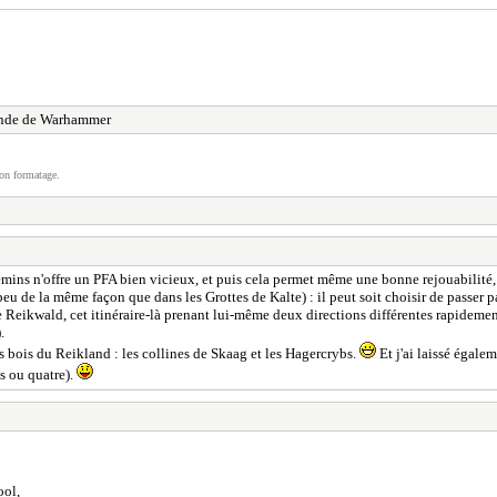
nde de Warhammer
on formatage.
hemins n'offre un PFA bien vicieux, et puis cela permet même une bonne rejouabilité,
peu de la même façon que dans les Grottes de Kalte) : il peut soit choisir de passer pa
de Reikwald, cet itinéraire-là prenant lui-même deux directions différentes rapideme
.
s bois du Reikland : les collines de Skaag et les Hagercrybs.
Et j'ai laissé égale
s ou quatre).
ool,