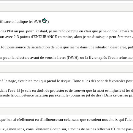
efficace et ludique les AVH
)
r des PFA ou pas, pour l'instant, je me rend compte en clair que je ne donne jamais 
n sort avec 2-3 points d'ENDURANCE en moins, alors je me disais que peut-être mon AVH
st toujours source de satisfaction de voir que même dans une situation désepérée, paf, 
our la relecture avant de vous la livrer (l'AVH), ou la livrer après l'avoir relue m
 à la nage, c'est bien moi qui prend le risque. Donc si les dés sont défavorables pour
ans l'eau, là je suis en droit de protester et de trouver que la mort est injuste si les
ossède la compétence natation par exemple (bonus au jet de dés). Dans ce cas, au pir
ue l'on ai réellement eu d'influence sur cela, sans que ce soient nos choix qui l'aie
cieux, à mon sens, vous l'éviterez à coup sûr, à moins de ne pas réfléchir ET de ne pas